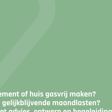
ement of huis gasvrij maken?
n gelijkblijvende maandlasten?
et advies, ontwerp en begeleiding