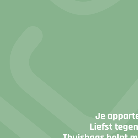
Je appart
Liefst tege
Thuisbaas helpt m