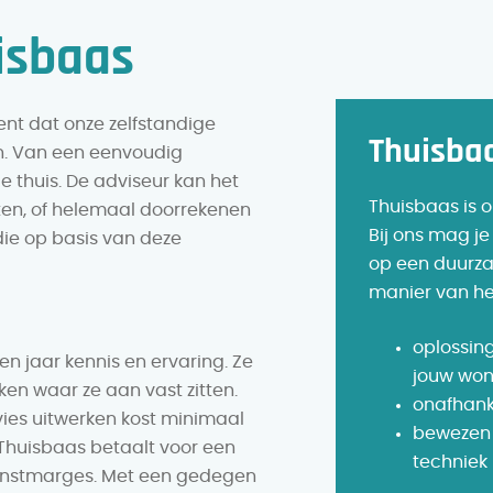
isbaas
nt dat onze zelfstandige
Thuisbaa
n. Van een eenvoudig
e thuis. De adviseur kan het
Thuisbaas is 
ten, of helemaal doorrekenen
Bij ons mag je
die op basis van deze
op een duurz
manier van he
oplossin
 jaar kennis en ervaring. Ze
jouw won
ken waar ze aan vast zitten.
onafhanke
ies uitwerken kost minimaal
bewezen 
 Thuisbaas betaalt voor een
techniek
 winstmarges. Met een gedegen