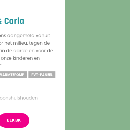
& Carla
ns aangemeld vanuit
r het milieu, tegen de
n de aarde en voor de
 onze kinderen en
”
WARMTEPOMP
PVT-PANEEL
oonshuishouden
BEKIJK