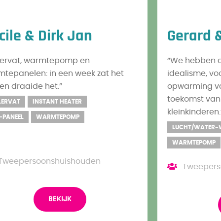
cile & Dirk Jan
Gerard 
ilervat, warmtepomp en
“We hebben o
tepanelen: in een week zat het
idealisme, voo
 en draaide het.”
opwarming va
toekomst van
LERVAT
INSTANT HEATER
kleinkinderen.
-PANEEL
WARMTEPOMP
LUCHT/WATER-
WARMTEPOMP
Tweepersoonshuishouden
Tweepers
BEKIJK