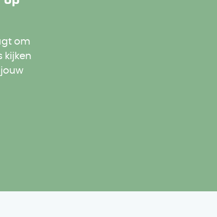
agt om
 kijken
 jouw