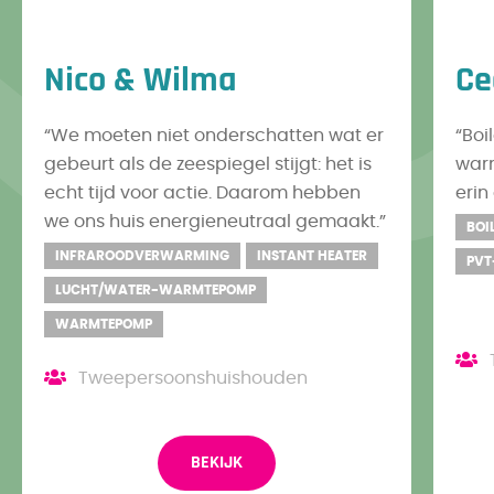
Nico & Wilma
Ce
“We moeten niet onderschatten wat er
“Bo
gebeurt als de zeespiegel stijgt: het is
warm
echt tijd voor actie. Daarom hebben
erin
we ons huis energieneutraal gemaakt.”
BOI
INFRAROODVERWARMING
INSTANT HEATER
PVT
LUCHT/WATER-WARMTEPOMP
WARMTEPOMP
Tweepersoonshuishouden
BEKIJK