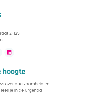
s
raat 2-125
am
de hoogte
uws over duurzaamheid en
ees je in de Urgenda