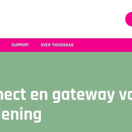
SUPPORT
OVER THUISBAAS
nnect en gateway v
ening