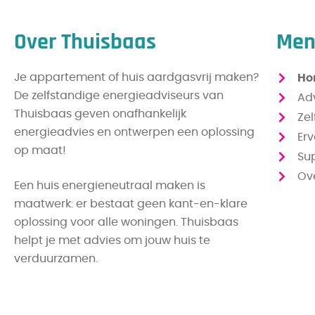
Over Thuisbaas
Me
Je appartement of huis aardgasvrij maken?
Ho
De zelfstandige energieadviseurs van
Ad
Thuisbaas geven onafhankelijk
Zel
energieadvies en ontwerpen een oplossing
Er
op maat!
Su
Ov
Een huis energieneutraal maken is
maatwerk: er bestaat geen kant-en-klare
oplossing voor alle woningen. Thuisbaas
helpt je met advies om jouw huis te
verduurzamen.