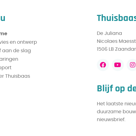
nu
Thuisbaa
De Juliana
me
Nicolaes Maesst
vies en ontwerp
1506 LB Zaand
f aan de slag
varingen
pport
er Thuisbaas
Blijf op 
Het laatste nie
duurzame bouw l
nieuwsbrief.